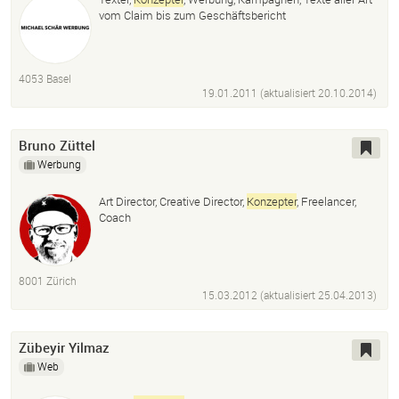
vom Claim bis zum Geschäftsbericht
4053 Basel
19.01.2011 (aktualisiert
20.10.2014
)
Bruno Züttel
Werbung
Art Director, Creative Director,
Konzepter
, Freelancer,
Coach
8001 Zürich
15.03.2012 (aktualisiert
25.04.2013
)
Zübeyir Yilmaz
Web