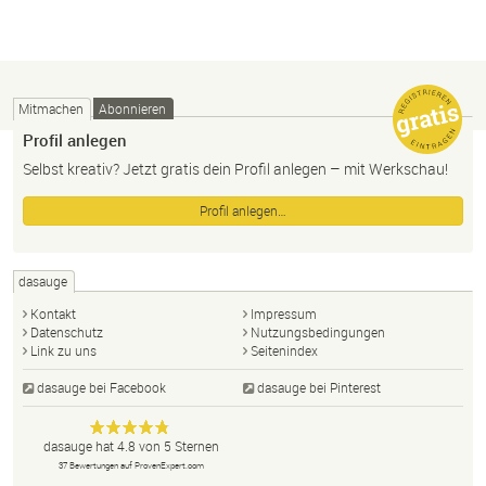
Mitmachen
Abonnieren
Profil anlegen
Selbst kreativ? Jetzt gratis dein Profil anlegen – mit Werkschau!
Profil anlegen…
dasauge
Kontakt
Impressum
Datenschutz
Nutzungsbedingungen
Link zu uns
Seitenindex
dasauge bei Facebook
dasauge bei Pinterest
Designer,
dasauge
Anonym
dasauge
hat
4.8
von
5
Sternen
Fotografen,
37
Bewertungen auf ProvenExpert.com