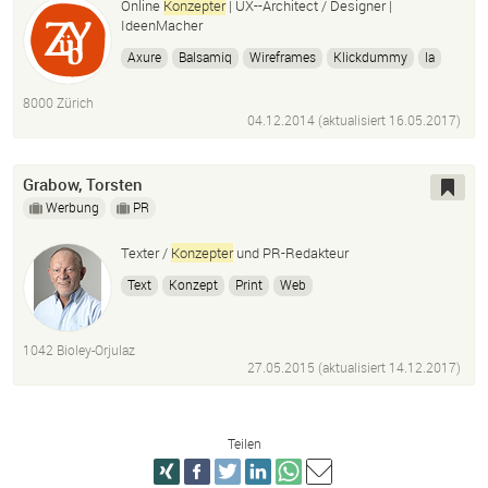
Online
Konzepter
| UX--Architect / Designer |
IdeenMacher
Axure
Balsamiq
Wireframes
Klickdummy
Ia
Informationsarchtekt
Technisches Feinkonzept
8000 Zürich
Usability
User Experience
User Interface
04.12.2014 (aktualisiert
16.05.2017
)
Social Media
Kampgane
Ideen
Grabow, Torsten
Werbung
PR
Texter /
Konzepter
und PR-Redakteur
Text
Konzept
Print
Web
1042 Bioley-Orjulaz
27.05.2015 (aktualisiert
14.12.2017
)
Teilen