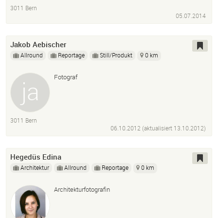
Events
Kleider Nach Mass
3011 Bern
05.07.2014
Jakob Aebischer
Allround
Reportage
Still/Produkt
0 km
Fotograf
3011 Bern
06.10.2012 (aktualisiert
13.10.2012
)
Hegedüs Edina
Architektur
Allround
Reportage
0 km
Architekturfotografin