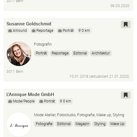
3011 Bern
06.03.2020
Susanne Goldschmid
Allround
Reportage
Porträt
0 km
Fotografin
Porträt
Reportage
Editorial
Architektur
Fotografie
Multimedia
Video
Photoshop
Lightroom
Bildbearbeitung
3011 Bern
10.01.2018 (aktualisiert
21.01.2020
)
L’Annique Mode GmbH
Mode/People
Porträt
0 km
Mode Atelier, Fotostudio, Fotografie, Make up, Styling
Fotografie
Editorial
Magazin
Styling
Make Up
People Fotografie
Portraits
Akt
Hochzeiten