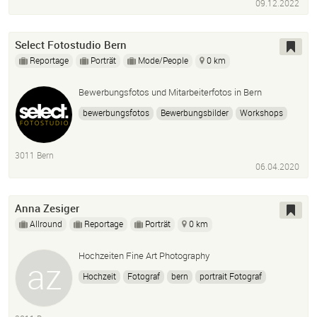
09.12.2022
Select Fotostudio Bern
Reportage
Porträt
Mode/People
0 km
Bewerbungsfotos und Mitarbeiterfotos in Bern
bewerbungsfotos
Bewerbungsbilder
Workshops
Fotokurse
cvpics
Mitarbeiterfotos
Fotograf
fotostudio
3011 Bern
06.04.2020
Anna Zesiger
Allround
Reportage
Porträt
0 km
Hochzeiten Fine Art Photography
Hochzeit
Fotograf
bern
portrait Fotograf
Hochzeitsfotograf