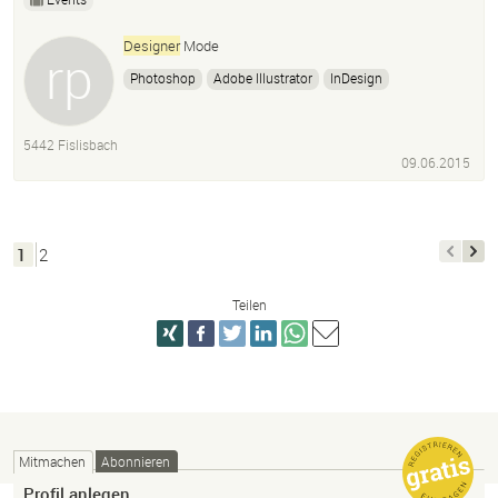
Designer
Mode
Photoshop
Adobe Illustrator
InDesign
Microsoft Office
Cad
Internet
Social Network.
5442 Fislisbach
09.06.2015
1
2
Teilen
Mitmachen
Abonnieren
Profil anlegen