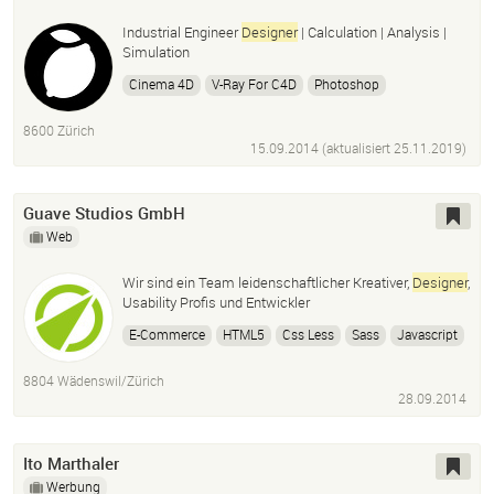
Industrial Engineer
Designer
| Calculation | Analysis |
Simulation
Cinema 4D
V-Ray For C4D
Photoshop
Solidworks
3D Cad
Produkt
designer
8600 Zürich
Architekturvisualisierung
Illustration
Animation
15.09.2014 (aktualisiert
25.11.2019
)
Guave Studios GmbH
Web
Wir sind ein Team leidenschaftlicher Kreativer,
Designer
,
Usability Profis und Entwickler
E-Commerce
HTML5
Css Less
Sass
Javascript
Responsive
8804 Wädenswil/Zürich
28.09.2014
Ito Marthaler
Werbung