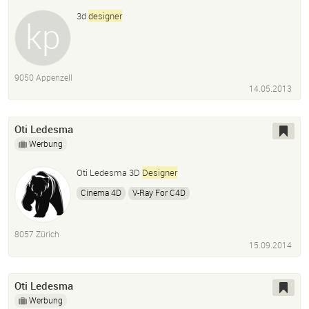
3d
designer
9050 Appenzell
14.05.2013
Oti Ledesma
Werbung
Oti Ledesma 3D
Designer
Cinema 4D
V-Ray For C4D
Realtime 3D Rendering Mit Octane Renderer
Photoshop
Adobe Illustrator
8057 Zürich
Layoutproduktvisualisierung
15.09.2014
Architekturvisualisierung
Illustration
Animation
Oti Ledesma
Werbung