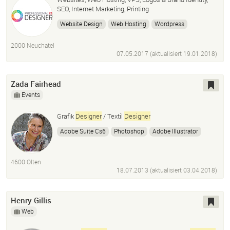
SEO, Internet Marketing, Printing
Website Design
Web Hosting
Wordpress
Search Engine Optimization
Vps
Internet Marketing
2000 Neuchatel
Printing
123Print.ch
07.05.2017 (aktualisiert
19.01.2018
)
Zada Fairhead
Events
Grafik
Designer
/ Textil
Designer
Adobe Suite Cs6
Photoshop
Adobe Illustrator
Microsoft Excel
4600 Olten
18.07.2013 (aktualisiert
03.04.2018
)
Henry Gillis
Web