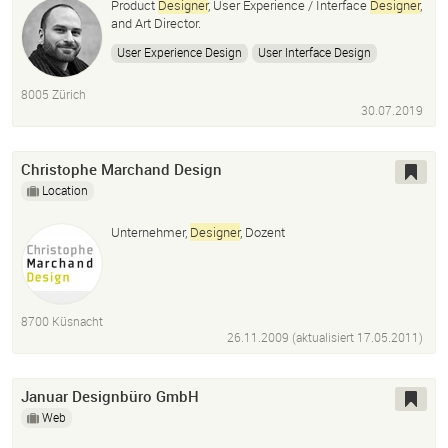
Product
Designer
, User Experience / Interface
Designer
,
and Art Director.
User Experience Design
User Interface Design
Design Consulting
Art Direction
Sketch
Figma
8005 Zürich
Product Design
User Testing
Web Design
30.07.2019
Branding
Christophe Marchand Design
Location
Unternehmer,
Designer
, Dozent
8700 Küsnacht
26.11.2009 (aktualisiert
17.05.2011
)
Januar Designbüro GmbH
Web