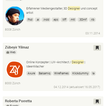
Erfahrener Mediengestalter, 3D
Designer
und concept
artist
Psd
.ai
.indd
.eps
.tiff
.mtl
.3Dmf
.rib
.dae
.obj
.fbx
.dxf
.3Ds
.stl
.sia
.bvh
8008 Zürich
.svg
.ply
.x3D
03.11.2014
Zübeyir Yilmaz
Web
Online Konzepter | UX--Architect /
Designer
|
IdeenMacher
Axure
Balsamiq
Wireframes
Klickdummy
Ia
Informationsarchtekt
Technisches Feinkonzept
8000 Zürich
Usability
User Experience
User Interface
04.12.2014 (aktualisiert
16.05.2017
)
Social Media
Kampgane
Ideen
Roberta Porretta
Events