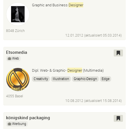
Graphic and Business
Designer
8048 Zürich
12.01.2012 (aktualisiert
05.03.2014
)
Etsomedia
Web
Dipl. Web- & Graphic-
Designer
(Multimedia)
Creativity
Illustration
Graphic-Design
Edge
Lightroom
InDesign
Adobe Illustrator
Dreamweaver
Muse
Photoshop
Cc
4055 Basel
10.08.2012 (aktualisiert
15.08.2014
)
königskind packaging
Werbung