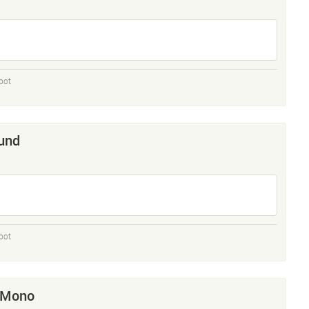
bot
und
bot
 Mono