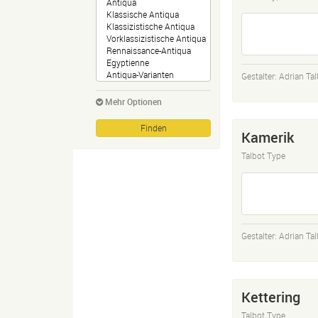
Gestalter:
Adrian Tal
Mehr Optionen
Kamerik
Talbot Type
Gestalter:
Adrian Tal
Kettering
Talbot Type