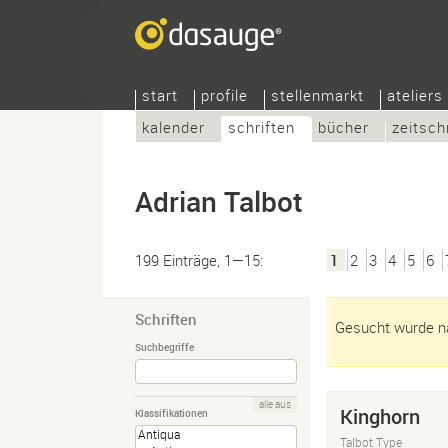
start
profile
stellenmarkt
ateliers
kalender
schriften
bücher
zeitsch
Adrian Talbot
199 Einträge, 1—15:
1
2
3
4
5
6
Schriften
Gesucht wurde na
Suchbegriffe
alle aus
Kinghorn
Klassifikationen
Talbot Type