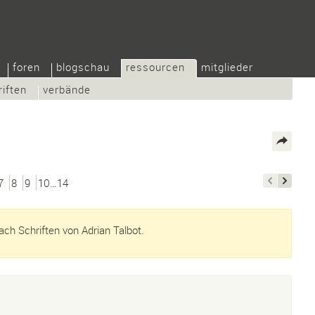
foren
blogschau
ressourcen
mitglieder
riften
verbände
7
8
9
10…14
ch Schriften von Adrian Talbot.