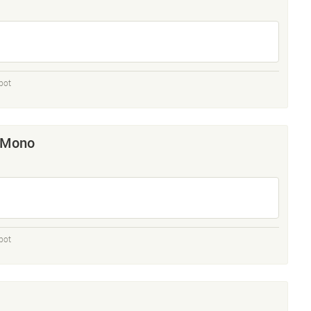
bot
 Mono
bot