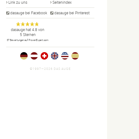
Link zu uns
Seitenindex
dasauge bei Facebook
dasauge bei Pinterest
Designer,
dasauge
Anonym
dasauge
hat
4.8
von
5
Sternen
Fotografen,
37
Bewertungen auf ProvenExpert.com
Agenturen,
Portfolios
und Jobs.
©1997—2026 DAS AUGE