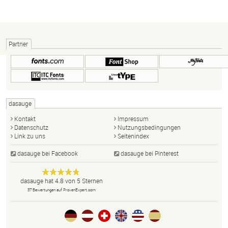
Partner
dasauge
Kontakt
Impressum
Datenschutz
Nutzungsbedingungen
Link zu uns
Seitenindex
dasauge bei Facebook
dasauge bei Pinterest
Designer,
dasauge
Anonym
dasauge
hat
4.8
von
5
Sternen
Fotografen,
37
Bewertungen auf ProvenExpert.com
Agenturen,
Portfolios
und Jobs.