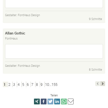
Gestalter:
FontHaus Design
9 Schnitte
Allan Gothic
FontHaus
Gestalter:
FontHaus Design
8 Schnitte
1
2
3
4
5
6
7
8
9
10…155
Teilen