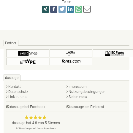
Teilen
Partner
dasauge
Kontakt
Impressum
Datenschutz
Nutzungsbedingungen
Link zu uns
Seitenindex
dasauge bei Facebook
dasauge bei Pinterest
Designer,
dasauge
Anonym
dasauge
hat
4.8
von
5
Sternen
Fotografen,
37
Bewertungen auf ProvenExpert.com