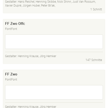
Gestalter:
Hans Reichel
,
Henning Skibbe
,
Nick Shinn
,
Just Van Rossum
,
Xavier Dupré
,
Jürgen Huber
,
Peter Bil'ak
,
1 Schnitt
FF Zwo Offc
FontFont
Gestalter:
Henning Krause
,
Jörg Hemker
147 Schnitte
FF Zwo
FontFont
Gestalter:
Henning Krause
,
Jörg Hemker