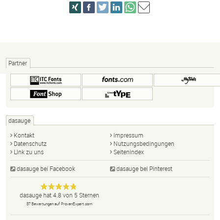
Partner
dasauge
Kontakt
Impressum
Datenschutz
Nutzungsbedingungen
Link zu uns
Seitenindex
dasauge bei Facebook
dasauge bei Pinterest
Designer,
dasauge
Anonym
dasauge
hat
4.8
von
5
Sternen
Fotografen,
37
Bewertungen auf ProvenExpert.com
Agenturen,