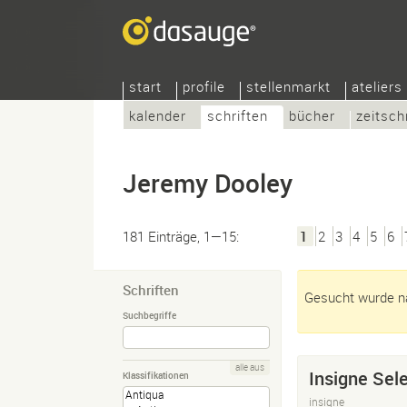
start
profile
stellenmarkt
ateliers
kalender
schriften
bücher
zeitsch
Jeremy Dooley
181 Einträge, 1—15:
1
2
3
4
5
6
Schriften
Gesucht wurde na
Suchbegriffe
alle aus
Insigne Sel
Klassifikationen
insigne