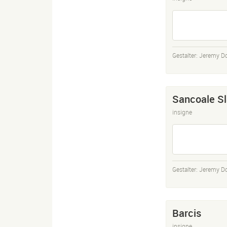
Gestalter:
Jeremy D
Sancoale Sl
insigne
Gestalter:
Jeremy D
Barcis
insigne