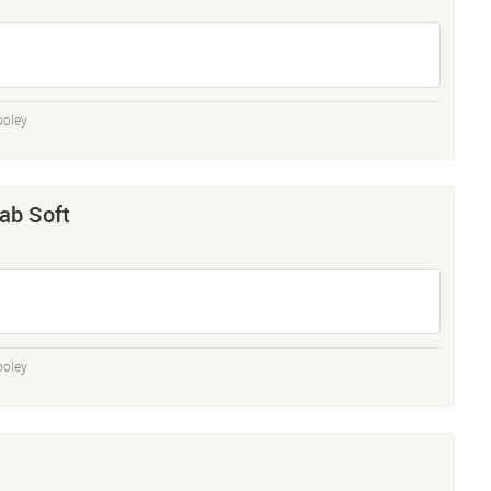
ooley
ab Soft
ooley