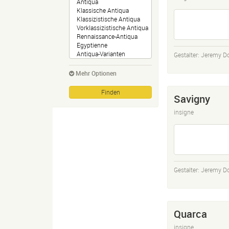
Gestalter:
Jeremy D
Mehr Optionen
Savigny
insigne
Gestalter:
Jeremy D
Quarca
insigne