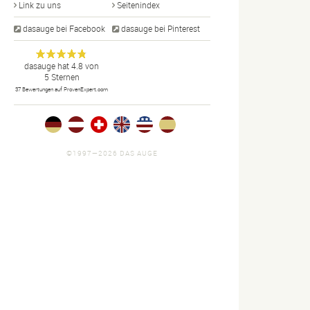
Link zu uns
Seitenindex
dasauge bei Facebook
dasauge bei Pinterest
Designer,
dasauge
Anonym
dasauge
hat
4.8
von
5
Sternen
Fotografen,
37
Bewertungen auf ProvenExpert.com
Agenturen,
Portfolios
und Jobs.
©1997—2026 DAS AUGE