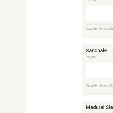
Gestalter:
Jeremy D
Sancoale
insigne
Gestalter:
Jeremy D
Madurai Sl