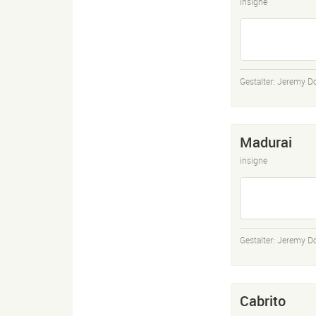
insigne
Gestalter:
Jeremy D
Madurai
insigne
Gestalter:
Jeremy D
Cabrito