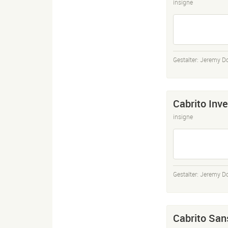
insigne
Gestalter:
Jeremy D
Cabrito Inve
insigne
Gestalter:
Jeremy D
Cabrito San