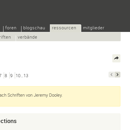
foren
blogschau
ressourcen
mitglieder
riften
verbände
7
8
9
10…13
ch Schriften von Jeremy Dooley.
ections