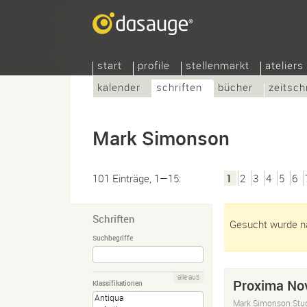
start
profile
stellenmarkt
ateliers
kalender
schriften
bücher
zeitsch
Mark Simonson
101 Einträge, 1—15:
1
2
3
4
5
6
Schriften
Gesucht wurde n
Suchbegriffe
alle aus
Proxima No
Klassifikationen
Mark Simonson Stu