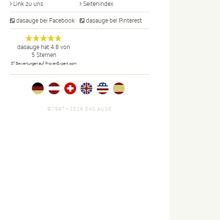
Link zu uns
Seitenindex
dasauge bei Facebook
dasauge bei Pinterest
Designer,
dasauge
Anonym
dasauge
hat
4.8
von
5
Sternen
Fotografen,
37
Bewertungen auf ProvenExpert.com
Agenturen,
Portfolios
und Jobs.
©1997—2026 DAS AUGE