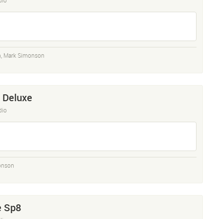
n
,
Mark Simonson
r Deluxe
dio
onson
e Sp8