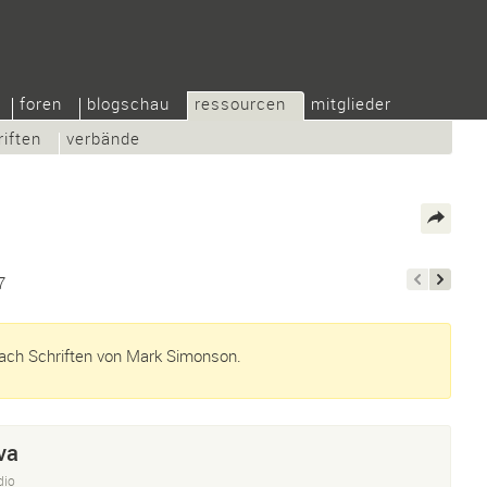
foren
blogschau
ressourcen
mitglieder
riften
verbände
7
ach Schriften von Mark Simonson.
va
dio