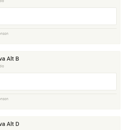
dio
onson
a Alt B
dio
onson
a Alt D