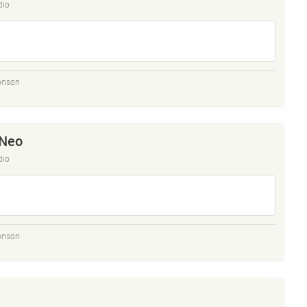
dio
onson
 Neo
dio
onson