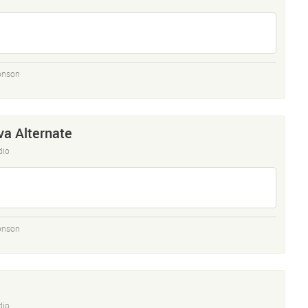
onson
a Alternate
dio
onson
dio