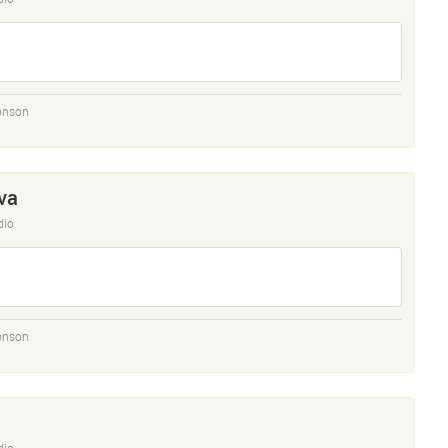
onson
va
dio
onson
dio