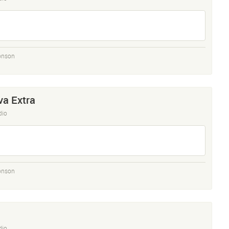
onson
va Extra
dio
onson
dio