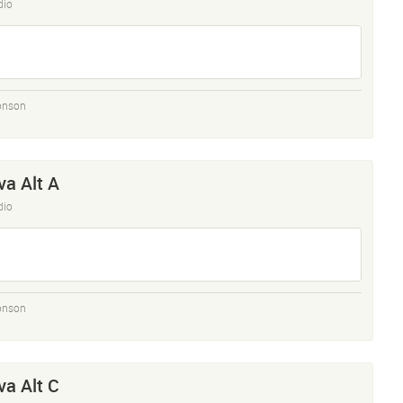
dio
onson
a Alt A
dio
onson
a Alt C