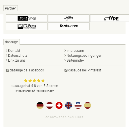
Partner
dasauge
Kontakt
Impressum
Datenschutz
Nutzungsbedingungen
Link zu uns
Seitenindex
dasauge bei Facebook
dasauge bei Pinterest
Designer,
dasauge
Anonym
dasauge
hat
4.8
von
5
Sternen
Fotografen,
37
Bewertungen auf ProvenExpert.com
Agenturen,
Portfolios
und Jobs.
©1997—2026 DAS AUGE