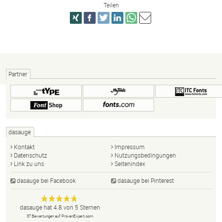
Teilen
Partner
dasauge
Kontakt
Impressum
Datenschutz
Nutzungsbedingungen
Link zu uns
Seitenindex
dasauge bei Facebook
dasauge bei Pinterest
Designer,
dasauge
Anonym
dasauge
hat
4.8
von
5
Sternen
Fotografen,
37
Bewertungen auf ProvenExpert.com