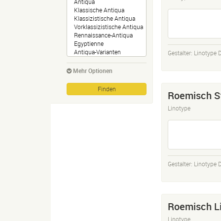
Gestalter:
Linotype 
Mehr Optionen
Roemisch S
Linotype
Gestalter:
Linotype 
Roemisch L
Linotype