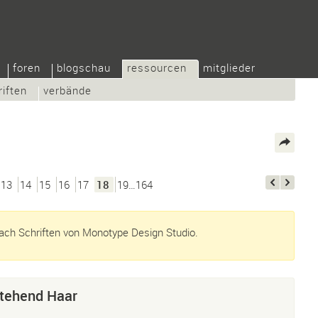
foren
blogschau
ressourcen
mitglieder
riften
verbände
13
14
15
16
17
18
19…164
ch Schriften von Monotype Design Studio.
tehend Haar