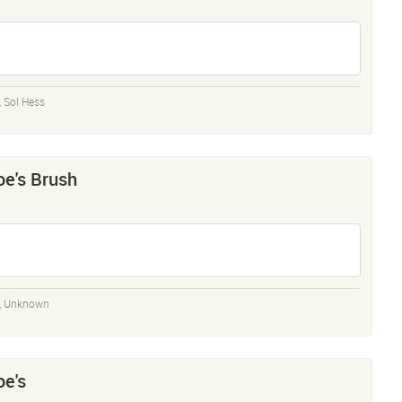
,
Sol Hess
oe's Brush
,
Unknown
oe's