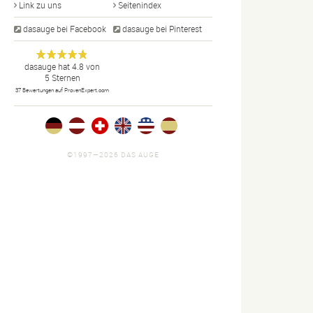
Link zu uns
Seitenindex
dasauge bei Facebook
dasauge bei Pinterest
Designer,
dasauge
Anonym
dasauge
hat
4.8
von
5
Sternen
Fotografen,
37
Bewertungen auf ProvenExpert.com
Agenturen,
Portfolios
und Jobs.
©1997—2026 DAS AUGE