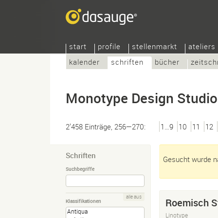
start
profile
stellenmarkt
ateliers
kalender
schriften
bücher
zeitsch
Monotype Design Studio
2’458 Einträge, 256—270:
1…9
10
11
12
Schriften
Gesucht wurde na
Suchbegriffe
alle aus
Roemisch S
Klassifikationen
Linotype