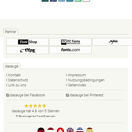
Partner
dasauge
Kontakt
Impressum
Datenschutz
Nutzungsbedingungen
Link zu uns
Seitenindex
dasauge bei Facebook
dasauge bei Pinterest
Designer,
dasauge
Anonym
dasauge
hat
4.8
von
5
Sternen
Fotografen,
37
Bewertungen auf ProvenExpert.com
Agenturen,
Portfolios