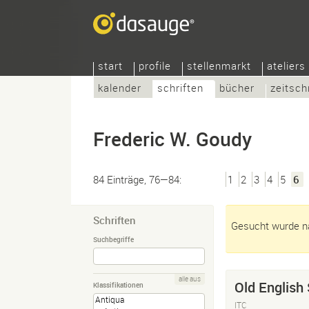
start
profile
stellenmarkt
ateliers
kalender
schriften
bücher
zeitsch
Frederic W. Goudy
84 Einträge, 76—84:
1
2
3
4
5
6
Schriften
Gesucht wurde na
Suchbegriffe
alle aus
Old English 
Klassifikationen
ITC