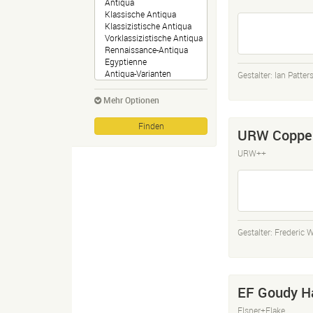
Gestalter:
Ian Patter
Mehr Optionen
URW Copper
URW++
Gestalter:
Frederic 
EF Goudy H
Elsner+Flake