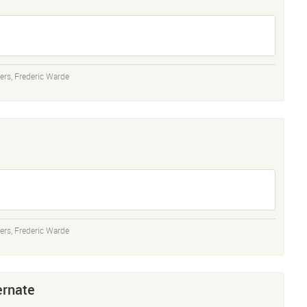
ers
,
Frederic Warde
ers
,
Frederic Warde
ernate