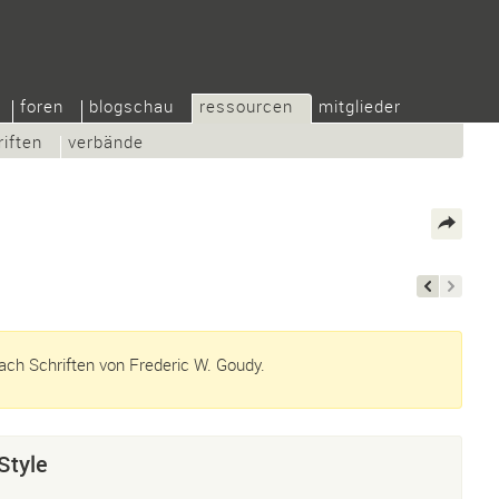
foren
blogschau
ressourcen
mitglieder
riften
verbände
ch Schriften von Frederic W. Goudy.
Style