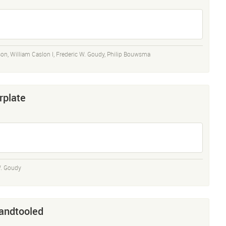
son
,
William Caslon I
,
Frederic W. Goudy
,
Philip Bouwsma
plate
W. Goudy
andtooled