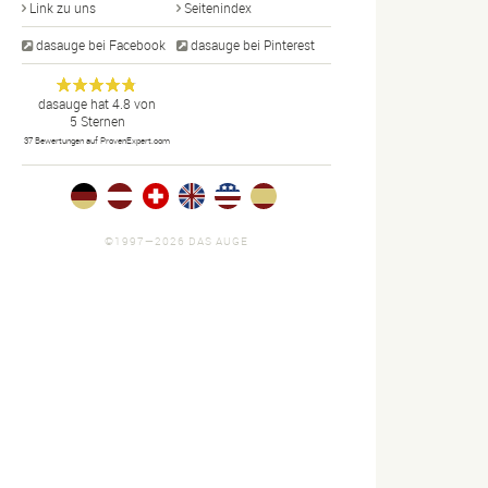
Link zu uns
Seitenindex
dasauge bei Facebook
dasauge bei Pinterest
Designer,
dasauge
Anonym
dasauge
hat
4.8
von
5
Sternen
Fotografen,
37
Bewertungen auf ProvenExpert.com
Agenturen,
Portfolios
und Jobs.
©1997—2026 DAS AUGE