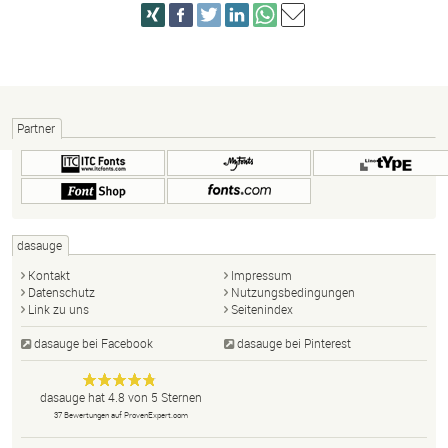
Partner
dasauge
Kontakt
Impressum
Datenschutz
Nutzungsbedingungen
Link zu uns
Seitenindex
dasauge bei Facebook
dasauge bei Pinterest
Designer,
dasauge
Anonym
dasauge
hat
4.8
von
5
Sternen
Fotografen,
37
Bewertungen auf ProvenExpert.com
Agenturen,