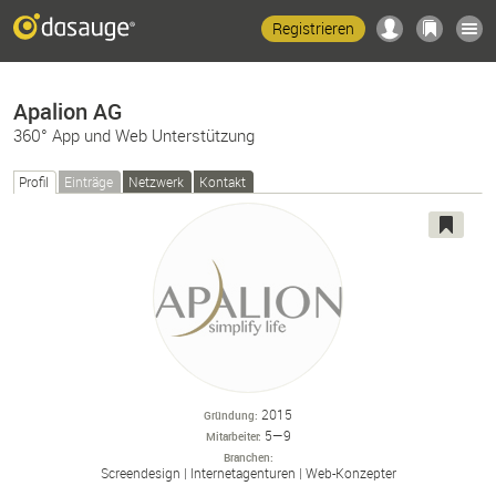
Registrieren
Apalion AG
360° App­­ und Web Un­ter­stütz­ung
Profil
Einträge
Netzwerk
Kontakt
2015
Gründung
5—9
Mitarbeiter
Branchen
Screendesign
Internetagenturen
Web-
Konzepter