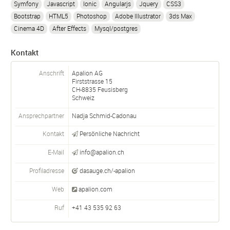
Symfony
Javascript
Ionic
Angularjs
Jquery
CSS3
Bootstrap
HTML5
Photoshop
Adobe Illustrator
3ds Max
Cinema 4D
After Effects
Mysql/postgres
Kontakt
Anschrift
Apalion AG
Firststrasse 15
CH-
8835
Feusisberg
Schweiz
Ansprechpartner
Nadja Schmid-Cadonau
Kontakt
Persönliche Nachricht
E-Mail
info@apalion.ch
Profiladresse
dasauge.ch/-apalion
Web
apalion.com
Ruf
+41 43 535 92 63