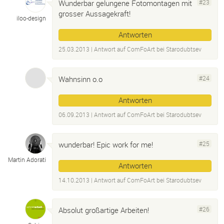
Wunderbar gelungene Fotomontagen mit
#23
grosser Aussagekraft!
iloo-
design
Antworten
25.03.2013
| Antwort auf
ComFoArt bei Starodubtsev
Wahnsinn o.o
#24
Antworten
06.09.2013
| Antwort auf
ComFoArt bei Starodubtsev
wunderbar! Epic work for me!
#25
Martin Adorati
Antworten
14.10.2013
| Antwort auf
ComFoArt bei Starodubtsev
Absolut großartige Arbeiten!
#26