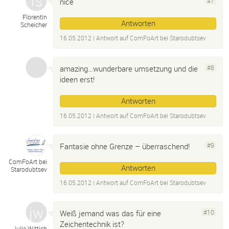
nice
#7
Florentin
Antworten
Scheicher
16.05.2012
| Antwort auf
ComFoArt bei Starodubtsev
amazing…wunderbare umsetzung und die
#8
ideen erst!
Antworten
16.05.2012
| Antwort auf
ComFoArt bei Starodubtsev
Fantasie ohne Grenze – überraschend!
#9
ComFoArt bei
Antworten
Starodubtsev
16.05.2012
| Antwort auf
ComFoArt bei Starodubtsev
Weiß jemand was das für eine
#10
Zeichentechnik ist?
Julia Wittich