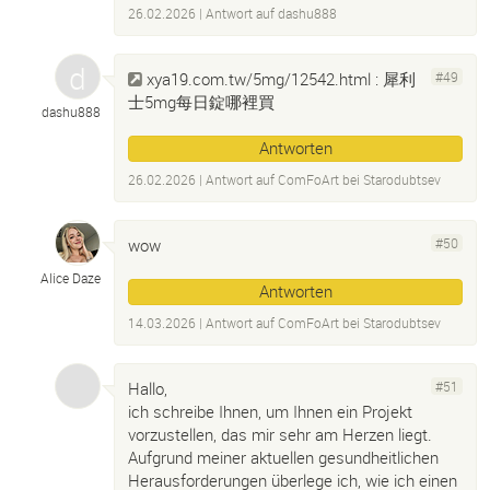
26.02.2026
| Antwort auf
dashu888
xya19.com.tw/5mg/12542.html
: 犀利
#49
士5mg每日錠哪裡買
dashu888
Antworten
26.02.2026
| Antwort auf
ComFoArt bei Starodubtsev
wow
#50
Alice Daze
Antworten
14.03.2026
| Antwort auf
ComFoArt bei Starodubtsev
Hallo,
#51
ich schreibe Ihnen, um Ihnen ein Projekt
vorzustellen, das mir sehr am Herzen liegt.
Aufgrund meiner aktuellen gesundheitlichen
Herausforderungen überlege ich, wie ich einen