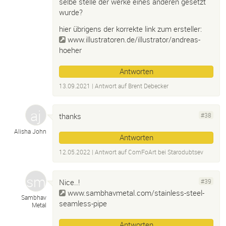
selbe stelle der werke eines anderen gesetzt
wurde?
hier übrigens der korrekte link zum ersteller:
www.illustratoren.de/illustrator/andreas-
hoeher
Antworten
13.09.2021
| Antwort auf
Brent Debecker
thanks
#38
Alisha John
Antworten
12.05.2022
| Antwort auf
ComFoArt bei Starodubtsev
Nice..!
#39
www.sambhavmetal.com/stainless-steel-
Sambhav
seamless-pipe
Metal
Antworten