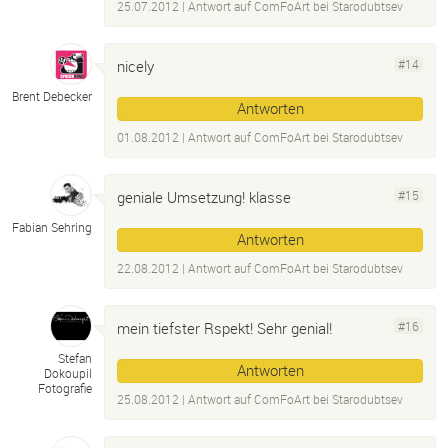
25.07.2012
| Antwort auf
ComFoArt bei Starodubtsev
nicely
#14
Brent Debecker
Antworten
01.08.2012
| Antwort auf
ComFoArt bei Starodubtsev
geniale Umsetzung! klasse
#15
Fabian Sehring
Antworten
22.08.2012
| Antwort auf
ComFoArt bei Starodubtsev
mein tiefster Rspekt! Sehr genial!
#16
Stefan
Antworten
Dokoupil
Fotografie
25.08.2012
| Antwort auf
ComFoArt bei Starodubtsev