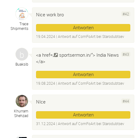
Nice work bro
#42
Trace
Antworten
Shipments
19.04.2024
| Antwort auf
ComFoArt bei Starodubtsev
<a href=„
sportsermon.in/“>
India News
#43
</a>
Buaksib
Antworten
19.08.2024
| Antwort auf
ComFoArt bei Starodubtsev
NIce
#44
Khurram
Antworten
Shehzad
31.12.2024
| Antwort auf
ComFoArt bei Starodubtsev