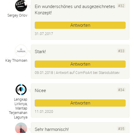
Ein wunderschönes und ausgezeichnetes
#32
Konzept!
Sergey Orlov
Antworten
31.07.2017
Stark!
#33
Kay Thomsen
Antworten
09.01.2018
| Antwort auf
ComFoArt bei Starodubtsev
Nicee
#34
Lengkap
Antworten
Liriknya,
Mantap
11.01.2020
Terjemahan
Lagunya
Sehr harmonisch!
#35