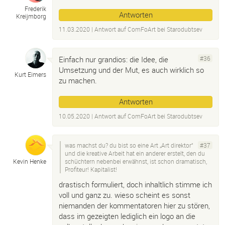
Frederik
Antworten
Kreijmborg
11.03.2020
| Antwort auf
ComFoArt bei Starodubtsev
Einfach nur grandios: die Idee, die
#36
Umsetzung und der Mut, es auch wirklich so
Kurt Eimers
zu machen.
Antworten
10.05.2020
| Antwort auf
ComFoArt bei Starodubtsev
was machst du? du bist so eine Art „Art direktor“
#37
und die kreative Arbeit hat ein anderer erstelt, den du
Kevin Henke
schüchtern nebenbei erwähnst, ist schon dramatisch,
Profiteur! Kapitalist!
drastisch formuliert, doch inhaltlich stimme ich
voll und ganz zu. wieso scheint es sonst
niemanden der kommentatoren hier zu stören,
dass im gezeigten lediglich ein logo an die