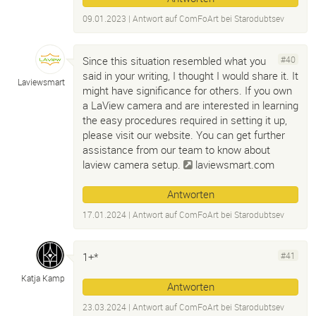
09.01.2023
| Antwort auf
ComFoArt bei Starodubtsev
Since this situation resembled what you
#40
said in your writing, I thought I would share it. It
Laviewsmart
might have significance for others. If you own
a LaView camera and are interested in learning
the easy procedures required in setting it up,
please visit our website. You can get further
assistance from our team to know about
laview camera setup.
laviewsmart.com
Antworten
17.01.2024
| Antwort auf
ComFoArt bei Starodubtsev
1+*
#41
Katja Kamp
Antworten
23.03.2024
| Antwort auf
ComFoArt bei Starodubtsev