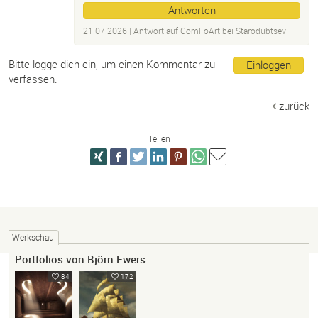
Antworten
21.07.2026
| Antwort auf
ComFoArt bei Starodubtsev
Bitte logge dich ein, um einen Kommentar zu
Einloggen
verfassen.
zurück
Teilen
Werkschau
Portfolios von Björn Ewers
84
172