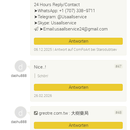
24 Hours Reply/Contact
➤WhatsApp: +1 (707) 338−9711
➤Telegram: @Usaallservice
➤Skype: Usaallservice
➤Email:usaallservice24@gmail.com
Antworten
06.12.2025
| Antwort auf
ComFoArt bei Starodubtsev
Nice..!
#47
dashu888
Schön!
Antworten
26.02.2026
greotre.com.tw
: 大樹藥局
#48
dashu888
Antworten