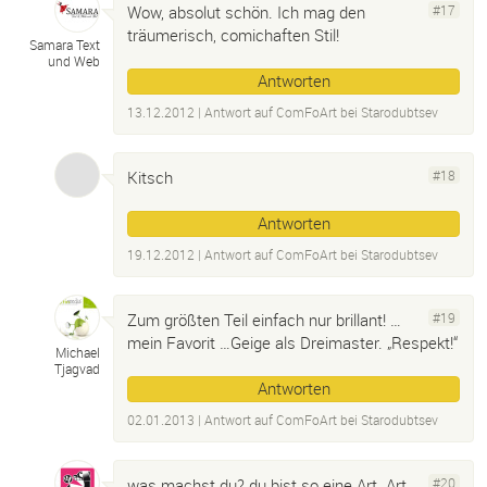
Wow, absolut schön. Ich mag den
#17
träumerisch, comichaften Stil!
Samara Text
und Web
Antworten
13.12.2012
| Antwort auf
ComFoArt bei Starodubtsev
Kitsch
#18
Antworten
19.12.2012
| Antwort auf
ComFoArt bei Starodubtsev
Zum größten Teil einfach nur brillant! …
#19
mein Favorit …Geige als Dreimaster. „Respekt!“
Michael
Tjagvad
Antworten
02.01.2013
| Antwort auf
ComFoArt bei Starodubtsev
was machst du? du bist so eine Art „Art
#20