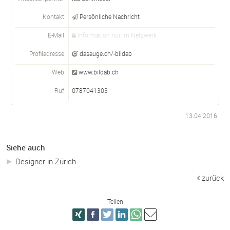
Kontakt
Persönliche Nachricht
E-Mail
Information nur im Netzwerk
Profiladresse
dasauge.ch/-bildab
Web
www.bildab.ch
Ruf
0787041303
13.04.2016
Siehe auch
Designer in Zürich
zurück
Teilen