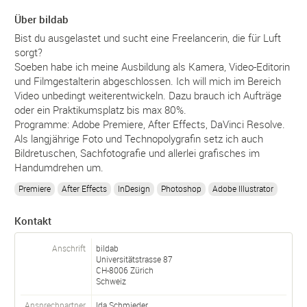
Über bildab
Bist du ausgelastet und sucht eine Freelancerin, die für Luft
sorgt?
Soeben habe ich meine Ausbildung als Kamera, Video-Editorin
und Filmgestalterin abgeschlossen. Ich will mich im Bereich
Video unbedingt weiterentwickeln. Dazu brauch ich Aufträge
oder ein Praktikumsplatz bis max 80%.
Programme: Adobe Premiere, After Effects, DaVinci Resolve.
Als langjährige Foto und Technopolygrafin setz ich auch
Bildretuschen, Sachfotografie und allerlei grafisches im
Handumdrehen um.
Premiere
After Effects
InDesign
Photoshop
Adobe Illustrator
Kontakt
Anschrift
bildab
Universitätstrasse 87
CH-
8006
Zürich
Schweiz
Ansprechpartner
Ida Schmieder