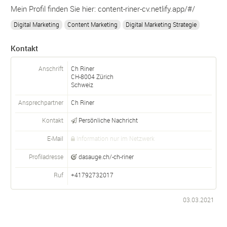
Mein Profil finden Sie hier: content-riner-cv.netlify.app/#/
Digital Marketing
Content Marketing
Digital Marketing Strategie
Kontakt
Anschrift
Ch Riner
CH-
8004
Zürich
Schweiz
Ansprechpartner
Ch
Riner
Kontakt
Persönliche Nachricht
E-Mail
Information nur im Netzwerk
Profiladresse
dasauge.ch/-ch-riner
Ruf
+41792732017
03.03.2021