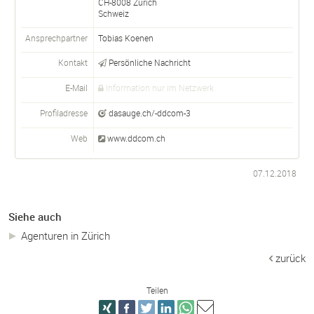
CH-
8008
Zürich
Schweiz
Ansprechpartner
Tobias Koenen
Kontakt
Persönliche Nachricht
E-Mail
Information nur im Netzwerk
Profiladresse
dasauge.ch/-ddcom-3
Web
www.ddcom.ch
07.12.2018
Siehe auch
Agenturen in Zürich
zurück
Teilen