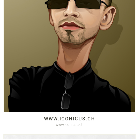
WWW.
ICONICUS.
CH
www.iconicus.ch