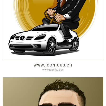
WWW.
ICONICUS.
CH
www.iconicus.ch