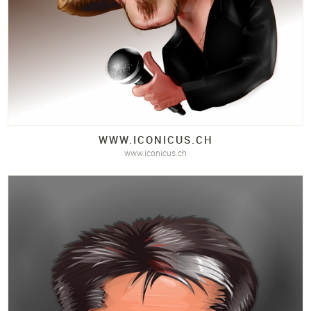
WWW.
ICONICUS.
CH
www.iconicus.ch