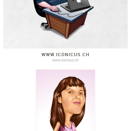
WWW.
ICONICUS.
CH
www.iconicus.ch