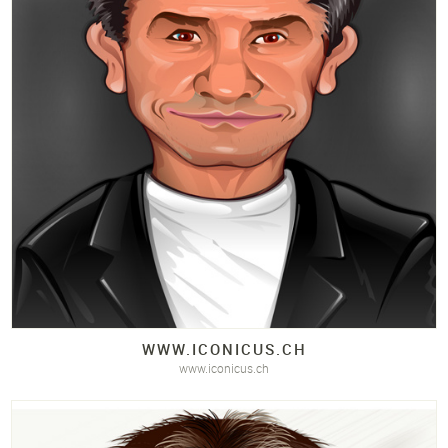
WWW.
ICONICUS.
CH
www.iconicus.ch