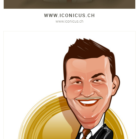
WWW.
ICONICUS.
CH
www.iconicus.ch