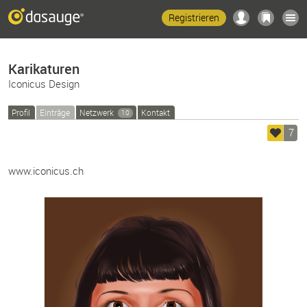
Registrieren
Karikaturen
Iconicus Design
Profil
Einträge
Netzwerk
Kontakt
10
7
www.iconicus.ch