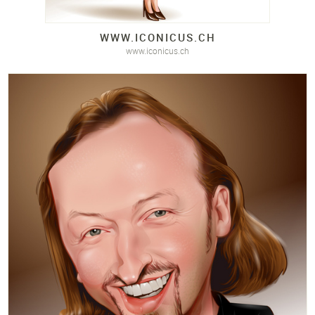
WWW.
ICONICUS.
CH
www.iconicus.ch