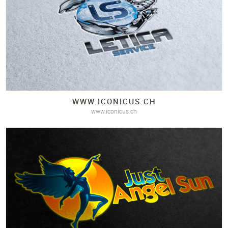
WWW.
ICONICUS.
CH
www.iconicus.ch