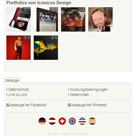
Portfolios von Iconicus Design
1
7
6
7
6
6
dasauge
Datenschutz
Nutzungsbedingungen
Link zu uns
Seitenindex
dasauge bei Facebook
dasauge bei Pinterest
©1997—2026 DAS AUGE