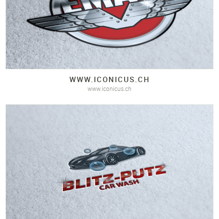
WWW.
ICONICUS.
CH
www.iconicus.ch