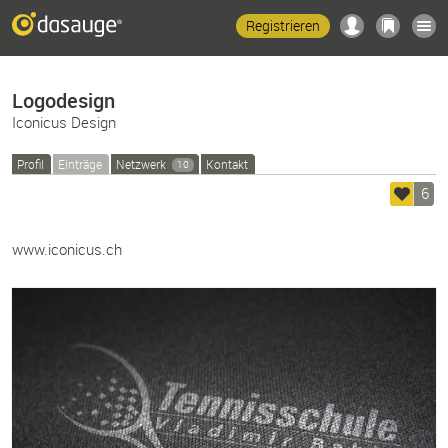
Registrieren
Logodesign
Iconicus Design
Profil
Einträge
Netzwerk
Kontakt
10
6
www.iconicus.ch