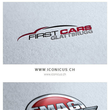
WWW.
ICONICUS.
CH
www.iconicus.ch