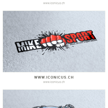
www.iconicus.ch
WWW.
ICONICUS.
CH
www.iconicus.ch