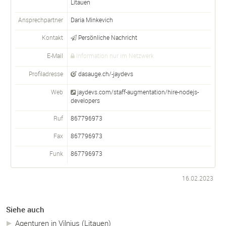
Litauen
Ansprechpartner
Daria Minkevich
Kontakt
Persönliche Nachricht
E-Mail
Information nur im Netzwerk
Profiladresse
dasauge.ch/-jaydevs
Web
jaydevs.com/staff-augmentation/hire-nodejs-
developers
Ruf
867796973
Fax
867796973
Funk
867796973
16.02.2023
Siehe auch
Agenturen in Vilnius (Litauen)