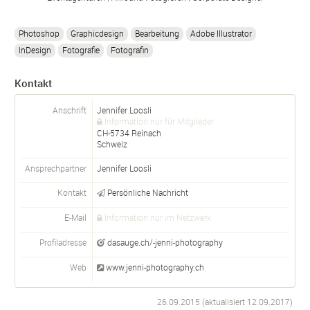
Photoshop
Graphicdesign
Bearbeitung
Adobe Illustrator
InDesign
Fotografie
Fotografin
Kontakt
Anschrift
Jennifer Loosli
Information nur für Mitglieder
CH-
5734
Reinach
Schweiz
Ansprechpartner
Jennifer
Loosli
Kontakt
Persönliche Nachricht
E-Mail
Information nur im Netzwerk
Profiladresse
dasauge.ch/-jenni-photography
Web
www.jenni-photography.ch
26.09.2015 (aktualisiert
12.09.2017
)