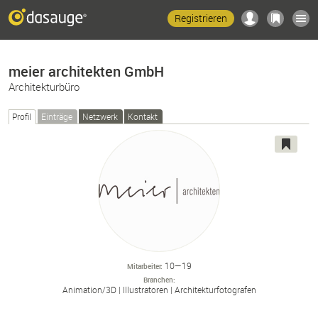
Registrieren
meier architekten GmbH
Architekturbüro
Profil
Einträge
Netzwerk
Kontakt
10—19
Mitarbeiter
Branchen
Animation/
3D
Illustratoren
Architekturfotografen