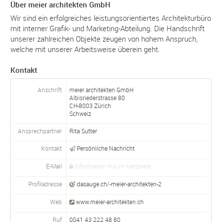
Über meier architekten GmbH
Wir sind ein erfolgreiches leistungsorientiertes Architekturbüro
mit interner Grafik- und Marketing-Abteilung. Die Handschrift
unserer zahlreichen Objekte zeugen von hohem Anspruch,
welche mit unserer Arbeitsweise überein geht.
Kontakt
Anschrift
meier architekten GmbH
Albisriederstrasse 80
CH-
8003
Zürich
Schweiz
Ansprechpartner
Rita Sutter
Kontakt
Persönliche Nachricht
E-Mail
Information nur im Netzwerk
Profiladresse
dasauge.ch/-meier-architekten-2
Web
www.meier-architekten.ch
Ruf
0041 43 222 48 80