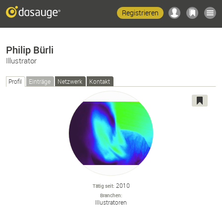
Registrieren
Philip Bürli
Illustrator
Profil
Einträge
Netzwerk
Kontakt
2010
Tätig seit
Branchen
Illustratoren