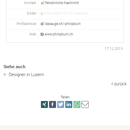
Kontakt
Persönliche Nachricht
E-Mail
Information nur im Netzwerk
Profiladresse
dasauge.ch/-philipburli
Web
www.philipburli.ch
17.12.2013
Siehe auch
Designer in Luzern
zurück
Teilen