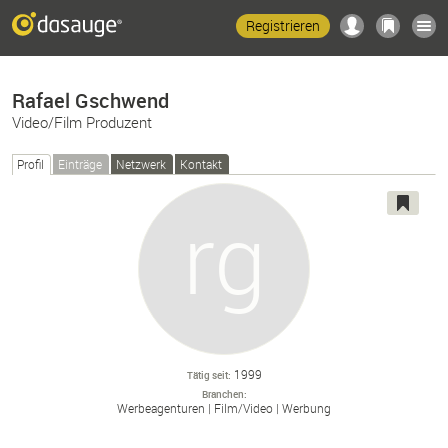
Registrieren
Rafael Gschwend
Video/Film Produzent
Profil
Einträge
Netzwerk
Kontakt
1999
Tätig seit
Branchen
Werbeagenturen
Film/
Video
Werbung