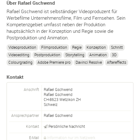
Über Rafael Gschwend
Rafael Gschwend ist selbständiger Videoproduzent für
Werbefilme Unternehmensfilme, Film und Fernsehen. Sein
Kompetenzgebiet umfasst neben der Produktion
hauptsächlich in der Konzeption und Regie sowie die
Postproduktion und Animation.
Videoproduktion
Filmproduktion
Regie
Konzeption
Schnitt
Videoediting
Postproduktion
Storytelling
Animation
3D
Colourgrading
Adobe Premiere pro
Davinci Resolve
Aftereffects
Kontakt
Anschrift
Rafael Gschwend
Rafael Gschwend
CH-
8623
Wetzikon ZH
Schweiz
Ansprechpartner
Rafael
Gschwend
Kontakt
Persönliche Nachricht
E-Mail
Information nur im Netzwerk