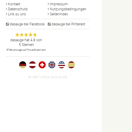
Kontakt
Impressum
Datenschutz
Nutzungsbedingungen
Link zu uns
Seitenindex
dasauge bei Facebook
dasauge bei Pinterest
Designer,
dasauge
Anonym
dasauge
hat
4.8
von
5
Sternen
Fotografen,
37
Bewertungen auf ProvenExpert.com
Agenturen,
Portfolios
und Jobs.
©1997—2026 DAS AUGE