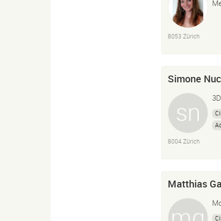
Me
8053 Zürich
Simone Nuc
3D
C
Ad
8004 Zürich
Matthias G
Mo
C