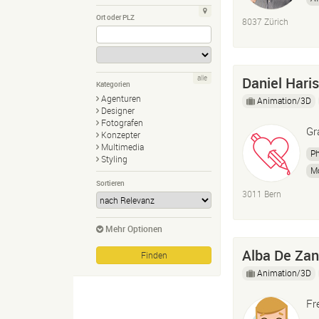
Mo
Ort oder PLZ
8037 Zürich
Daniel Hari
alle
Kategorien
Agenturen
Animation/3D
Designer
Fotografen
Gr
Konzepter
Multimedia
P
Styling
Mo
Sortieren
Ar
3011 Bern
Mehr Optionen
Alba De Zan
Animation/3D
Fr