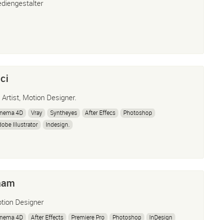
diengestalter
ci
 Artist, Motion Designer.
inema 4D
Vray
Syntheyes
After Effecs
Photoshop
obe Illustrator
Indesign.
aam
tion Designer
inema 4D
After Effects
Premiere Pro
Photoshop
InDesign