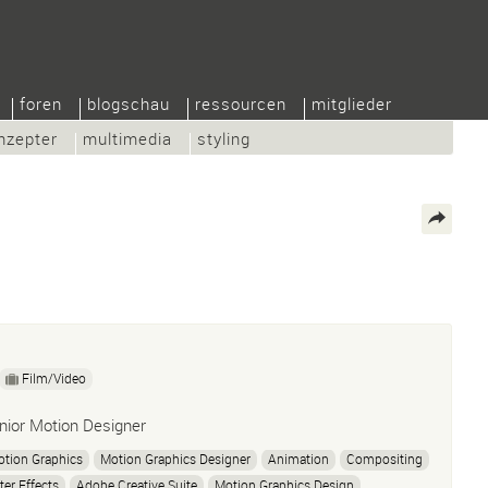
foren
blogschau
ressourcen
mitglieder
nzepter
multimedia
styling
Film/Video
nior Motion Designer
tion Graphics
Motion Graphics Designer
Animation
Compositing
ter Effects
Adobe Creative Suite
Motion Graphics Design