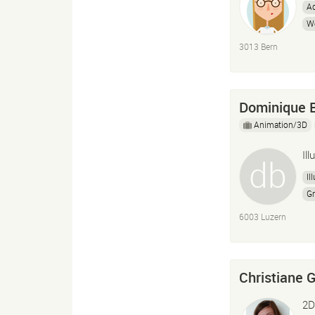
Ad
W
3013 Bern
Dominique B
Animation/3D
Il
Il
Gr
6003 Luzern
Christiane 
2D