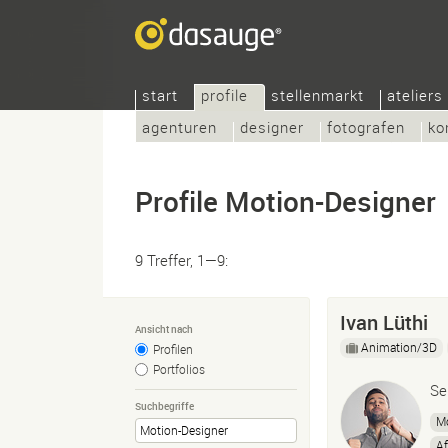
start
profile
stellenmarkt
ateliers
agenturen
designer
fotografen
ko
Profile Motion-Designer
9 Treffer, 1—9:
Ivan Lüthi
Ansicht nach
Animation/3D
Profilen
Portfolios
Se
Suchbegriffe
Mo
Af