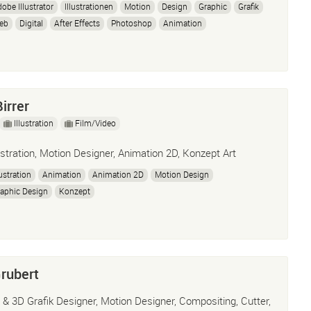
obe Illustrator
Illustrationen
Motion
Design
Graphic
Grafik
eb
Digital
After Effects
Photoshop
Animation
irrer
Illustration
Film/Video
lustration, Motion Designer, Animation 2D, Konzept Art
lustration
Animation
Animation 2D
Motion Design
aphic Design
Konzept
Grubert
 & 3D Grafik Designer, Motion Designer, Compositing, Cutter,