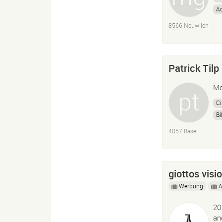
Ad
8566 Neuwilen
Patrick Tilp
Mo
C
Bi
4057 Basel
giottos visi
Werbung
A
20
an