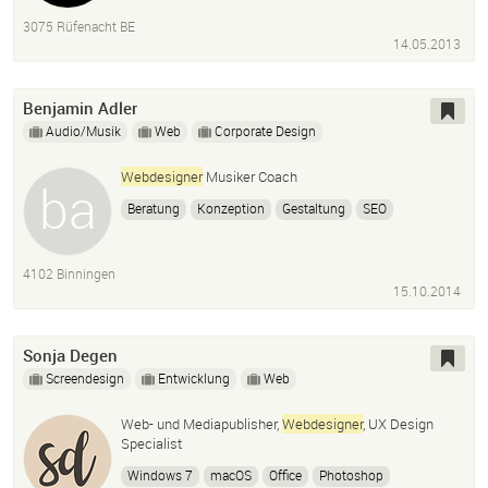
3075 Rüfenacht BE
14.05.2013
Benjamin Adler
Audio/Musik
Web
Corporate Design
Webdesigner
Musiker Coach
Beratung
Konzeption
Gestaltung
SEO
Suchmaschinenoptimierung
Coaching
4102 Binningen
15.10.2014
Sonja Degen
Screendesign
Entwicklung
Web
Web- und Mediapublisher,
Webdesigner
, UX Design
Specialist
Windows 7
macOS
Office
Photoshop