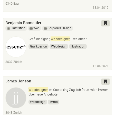
6340 Baar
13.04.2019
Benjamin Barmettler
Illustration
Web
Corporate Design
Grafikdesigner,
Webdesigner
, Freelancer
Grafikdesign
Webdesign
Illustration
Bildbearbeitung
Composing / Kreativretuschen
8037 Zürich
12.04.2021
James Jonson
Webdesigner
im Coworking Zug. Ich freue mich immer
über neue Angebote
Webdesign
Immo
8048 Zurich