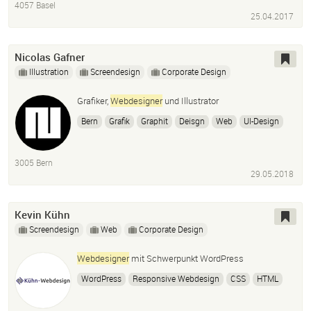
4057 Basel
25.04.2017
Nicolas Gafner
Illustration
Screendesign
Corporate Design
Grafiker,
Webdesigner
und Illustrator
Bern
Grafik
Graphit
Deisgn
Web
UI-Design
UX-Design
Interaction
Lehrer
Zeichnen
Drawing
Adobe Illustrator
3005 Bern
29.05.2018
Kevin Kühn
Screendesign
Web
Corporate Design
Webdesigner
mit Schwerpunkt WordPress
WordPress
Responsive Webdesign
CSS
HTML
Bootstrap
SEO
E-Commerce