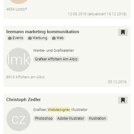
Adobe Illustrator
InDesign
Dreamweaver
HTML
4654 Lostorf
CSS
Javascript
Jquery
PHP
MySQL
12.09.2016 (aktualisiert
19.12.2018
)
Cinema 4D
3D Visualisierungen
360°Foto-Panoramatour
Panoramafotografie
leemann marketing kommunikation
Events
Werbung
Web
Werbe- und Grafikatelier
Grafiker Affoltern Am Albis
Werbetexter Affoltern Am Albis
Marketingfachmann Affoltern Am Albis
8910 Affoltern am Albis
Webdesigner
Affoltern Am Albis
05.12.2016
Christoph Zedler
Grafiker,
Webdesigner
, Illustrator
Photoshop
Adobe Illustrator
Illustration
Bildbearbeitung
HTML
CSS
Skateboard