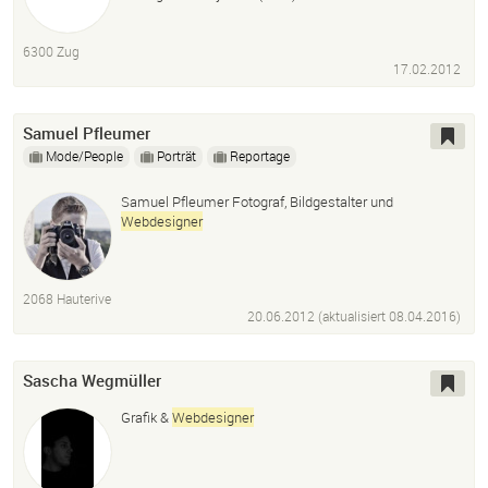
6300 Zug
17.02.2012
Samuel Pfleumer
Mode/People
Porträt
Reportage
Samuel Pfleumer Fotograf, Bildgestalter und
Webdesigner
2068 Hauterive
20.06.2012 (aktualisiert
08.04.2016
)
Sascha Wegmüller
Grafik &
Webdesigner