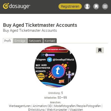
Registrieren
Buy Aged Ticketmaster Accounts
Buy Aged Ticketmaster Accounts
Profil
Einträge
Netzwerk
Kontakt
5
Gründung
50—99
Mitarbeiter
Branchen
Werbeagenturen
Animation/
3D
Modefotografen/
People-
Fotografen
Entwicklung
Web-
Konzepter
Visagisten