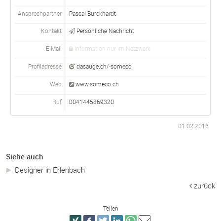
Ansprechpartner
Pascal Burckhardt
Kontakt
Persönliche Nachricht
E-Mail
Information nur im Netzwerk
Profiladresse
dasauge.ch/-someco
Web
www.someco.ch
Ruf
0041445869320
01.02.2016
Siehe auch
Designer in Erlenbach
zurück
Teilen