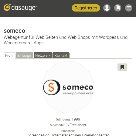
Registrieren
someco
Webagentur für Web Seiten und Web Shops mit Wordpess und
Woocommerc, Apps
Profil
Einträge
Netzwerk
Kontakt
1999
Gründung
1/Freelancer
Mitarbeiter
Branchen
Screendesign
Internetagenturen
Web-
Konzepter