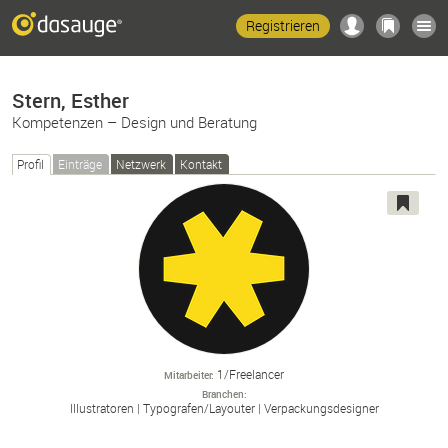
Registrieren
Stern, Esther
Kompetenzen – Design und Beratung
Profil
Einträge
Netzwerk
Kontakt
1/Freelancer
Mitarbeiter
Branchen
Illustratoren
Typografen/
Layouter
Verpackungsdesigner