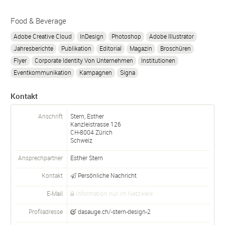
Food & Beverage
Adobe Creative Cloud
InDesign
Photoshop
Adobe Illustrator
Jahresberichte
Publikation
Editorial
Magazin
Broschüren
Flyer
Corporate Identity Von Unternehmen
Institutionen
Eventkommunikation
Kampagnen
Signa
Kontakt
Anschrift
Stern, Esther
Kanzleistrasse 126
CH-
8004
Zürich
Schweiz
Ansprechpartner
Esther Stern
Kontakt
Persönliche Nachricht
E-Mail
Information nur im Netzwerk
Profiladresse
dasauge.ch/-stern-design-2