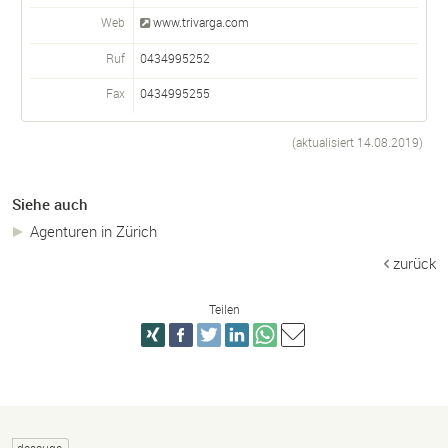
Web
www.trivarga.com
Ruf
0434995252
Fax
0434995255
(aktualisiert
14.08.2019
)
Siehe auch
Agenturen in Zürich
zurück
Teilen
dasauge