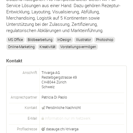
Service Lösungen aus einer Hand. Dazu gehören Rezeptur-
Entwicklung, Layouting, Visualisierung, Abfüllung,
Merchandising, Logistik auf 5 Kontinenten sowie
Unterstützung bei der Zulassung, Zertifizierung,
regulatorischen Abklärungen und Markteinführung.
MS Office
Bildbearbeitung
InDesign
Illustrator
Photoshop
Online-Marketing
Kreativität
Vorstellungsvermögen
Kontakt
Anschrift
Trivarga AG
Restelbgergstrasse 49
CH-
8044
Zürich
Schweiz
Ansprechpartner
Patricia Di Paolo
Kontakt
Persönliche Nachricht
E-Mail
Information nur im Netzwerk
Profiladresse
dasauge.ch/-trivarga