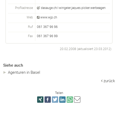
Profiladresse
dasauge.ch/-wingeier.jaques.picker.werbeagen
Web
www.wjp.ch
Ruf
061 367 96 96
Fax
061 367 96 99
20.02.2008 (aktualisiert
23.03.2012
)
Siehe auch
Agenturen in Basel
zurück
Teilen