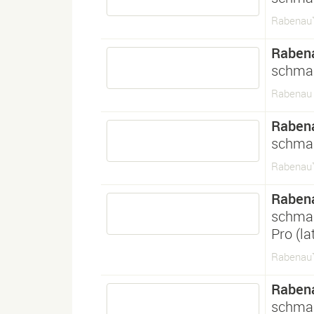
Rabenau
Raben
schma
Rabenau 
Raben
schma
Rabenau
Raben
schma
Pro (l
Rabenau™
Raben
schma