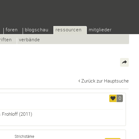
foren
blogschau
ressourcen
mitglieder
riften
verbände
Zurück zur Hauptsuche
0
 Frohloff
(2011)
Strichstärke