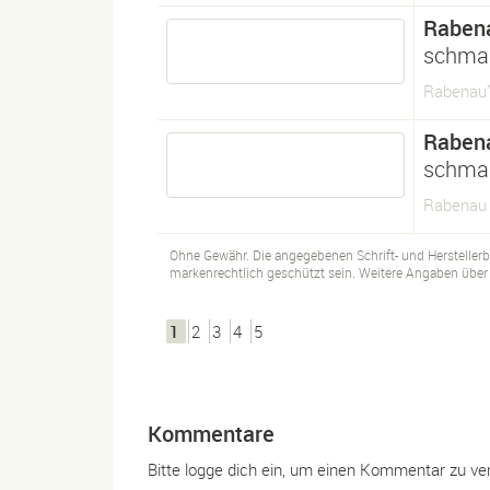
Raben
schmal
Rabenau
Raben
schmal
Rabenau 
Ohne Gewähr. Die angegebenen Schrift- und Hersteller
markenrechtlich geschützt sein. Weitere Angaben über d
1
2
3
4
5
Kommentare
Bitte logge dich ein, um einen Kommentar zu ve