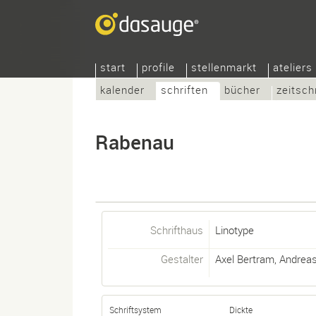
start
profile
stellenmarkt
ateliers
kalender
schriften
bücher
zeitsch
Rabenau
Schrifthaus
Linotype
Gestalter
Axel Bertram
,
Andreas
Schriftsystem
Dickte