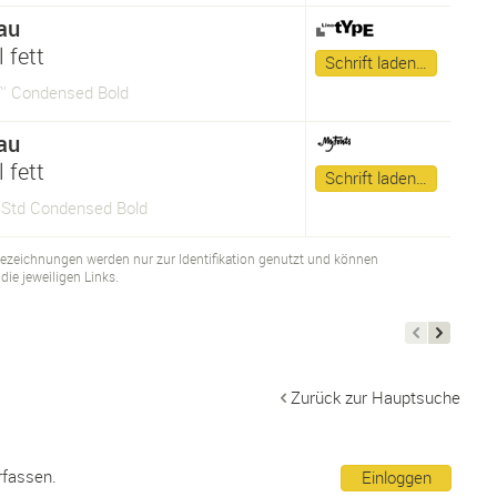
au
 fett
Schrift laden…
™ Condensed Bold
au
 fett
Schrift laden…
Std Condensed Bold
bezeichnungen werden nur zur Identifikation genutzt und können
ie jeweiligen Links.
Zurück zur Hauptsuche
rfassen.
Einloggen