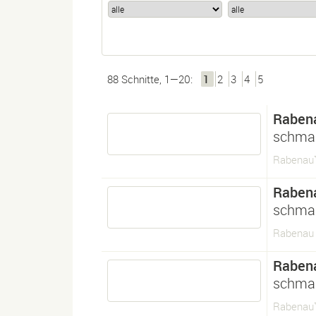
88 Schnitte, 1—20:
1
2
3
4
5
Raben
schma
Rabenau™
Raben
schma
Rabenau 
Raben
schma
Rabenau™