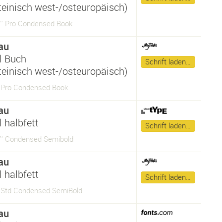
ateinisch west-/osteuropäisch)
 Pro Condensed Book
au
l Buch
Schrift laden…
ateinisch west-/osteuropäisch)
Pro Condensed Book
au
 halbfett
Schrift laden…
™ Condensed Semibold
au
 halbfett
Schrift laden…
Std Condensed SemiBold
au