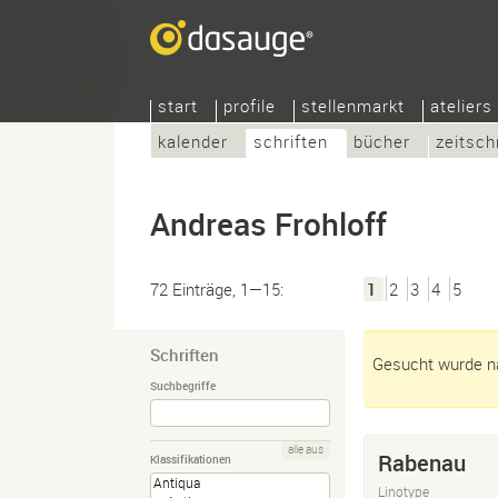
start
profile
stellenmarkt
ateliers
kalender
schriften
bücher
zeitsch
Andreas Frohloff
72 Einträge, 1—15:
1
2
3
4
5
Schriften
Gesucht wurde na
Suchbegriffe
alle aus
Rabenau
Klassifikationen
Linotype