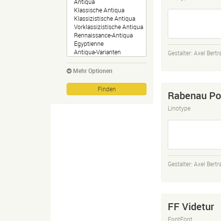
Gestalter:
Axel Bert
Mehr Optionen
Rabenau Po
Linotype
Gestalter:
Axel Bert
FF Videtur
FontFont