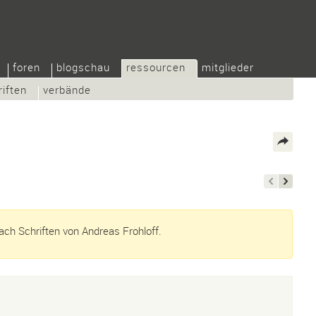
foren
blogschau
ressourcen
mitglieder
riften
verbände
ch Schriften von Andreas Frohloff.