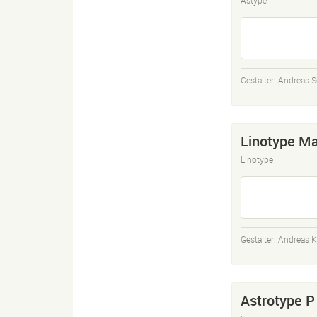
Gestalter:
Andreas S
Linotype Ma
Linotype
Gestalter:
Andreas K
Astrotype P