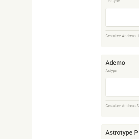
Linotype
Gestalter:
Andreas H
Ademo
Astype
Gestalter:
Andreas S
Astrotype P