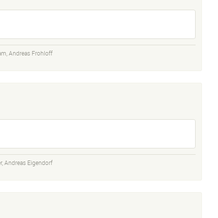
ram
,
Andreas Frohloff
r
,
Andreas Eigendorf