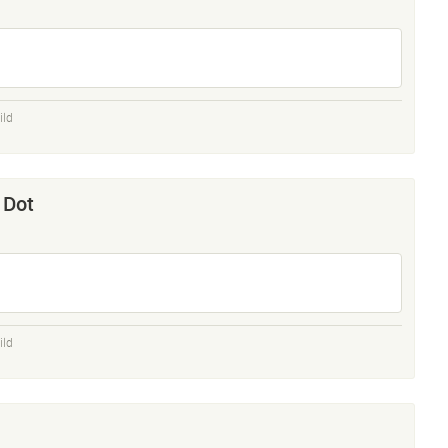
ild
 Dot
ild