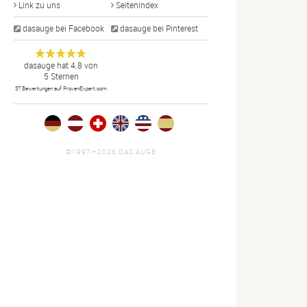
Link zu uns
Seitenindex
dasauge bei Facebook
dasauge bei Pinterest
Designer,
dasauge
Anonym
dasauge
hat
4.8
von
5
Sternen
Fotografen,
37
Bewertungen auf ProvenExpert.com
Agenturen,
Portfolios
und Jobs.
©1997—2026 DAS AUGE