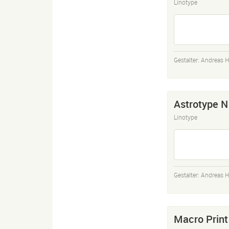
Linotype
Gestalter:
Andreas H
Astrotype N
Linotype
Gestalter:
Andreas H
Macro Print