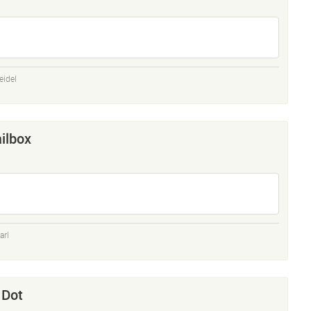
eidel
ilbox
arl
 Dot