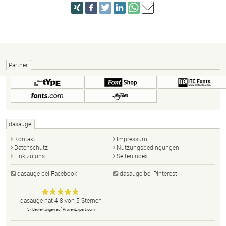
Partner
dasauge
Kontakt
Impressum
Datenschutz
Nutzungsbedingungen
Link zu uns
Seitenindex
dasauge bei Facebook
dasauge bei Pinterest
Designer,
dasauge
Anonym
dasauge
hat
4.8
von
5
Sternen
Fotografen,
37
Bewertungen auf ProvenExpert.com
Agenturen,