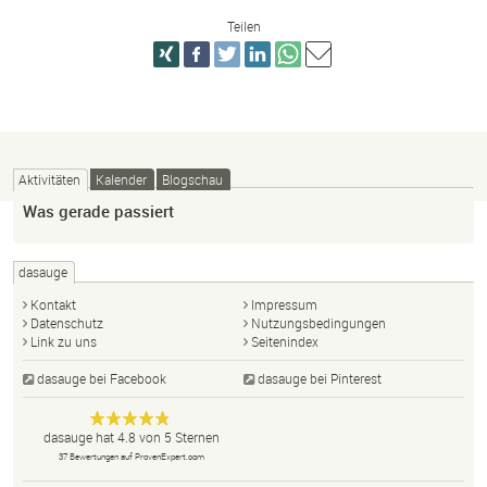
Teilen
Aktivitäten
Kalender
Blogschau
Was gerade passiert
dasauge
Kontakt
Impressum
Datenschutz
Nutzungsbedingungen
Link zu uns
Seitenindex
dasauge bei Facebook
dasauge bei Pinterest
Designer,
dasauge
Anonym
dasauge
hat
4.8
von
5
Sternen
Fotografen,
37
Bewertungen auf ProvenExpert.com
Agenturen,