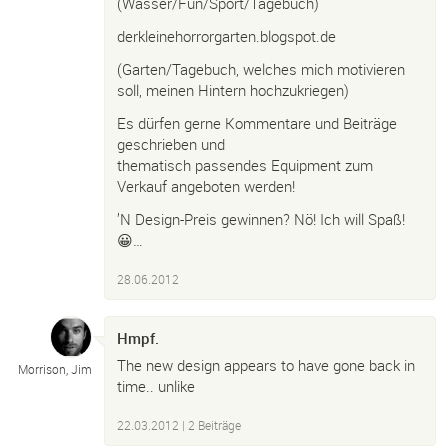
(Wasser/Fun/Sport/Tagebuch)
derkleinehorrorgarten.blogspot.de
(Garten/Tagebuch, welches mich motivieren
soll, meinen Hintern hochzukriegen)
Es dürfen gerne Kommentare und Beiträge
geschrieben und
thematisch passendes Equipment zum
Verkauf angeboten werden!
’N Design-Preis gewinnen? Nö! Ich will Spaß!
😀…
28.06.2012
Hmpf.
The new design appears to have gone back in
Morrison, Jim
time.. unlike
22.03.2012
| 2 Beiträge