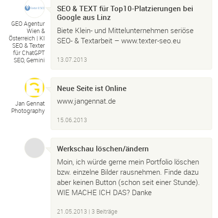
SEO & TEXT für Top10-Platzierungen bei
Google aus Linz
GEO Agentur
Biete Klein- und Mittelunternehmen seriöse
Wien &
Österreich |
KI
SEO- & Textarbeit – www.texter-seo.eu
SEO & Texter
für ChatGPT
13.07.2013
SEO, Gemini
Neue Seite ist Online
www.jangennat.de
Jan Gennat
Photography
15.06.2013
Werkschau löschen/ändern
Moin, ich würde gerne mein Portfolio löschen
bzw. einzelne Bilder rausnehmen. Finde dazu
aber keinen Button (schon seit einer Stunde).
WIE MACHE ICH DAS? Danke
21.05.2013
| 3 Beiträge