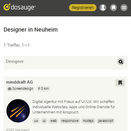
Registrieren
Designer in Neuheim
1 Treffer, 1—1:
Designer
minddraft AG
Screendesign
0 km
Digital Agentur mit Fokus auf UI/UX. Wir schaffen
individuelle Websites, Apps und Online Dienste für
Unternehmen mit Anspruch.
ux
ui
web
responsive
nodejs
javascript
website
entwicklung
6345 Neuheim