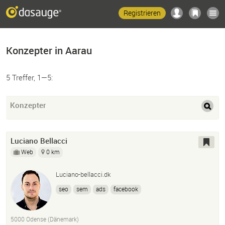
Registrieren
Konzepter in Aarau
5 Treffer, 1—5:
Konzepter
Luciano Bellacci
Web
0 km
Luciano-bellacci.dk
seo
sem
ads
facebook
5000 Odense (Dänemark)