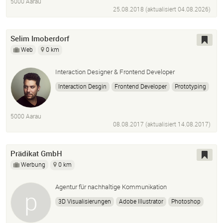
5000 Aarau
Motion Design
Animation
Illustration
25.08.2018 (aktualisiert
04.08.2026
)
Sounddesign
Selim Imoberdorf
Web
0 km
Interaction Designer & Frontend Developer
Interaction Desgin
Frontend Developer
Prototyping
Framer
Principle
Inivision
Sketch
Balsamiq
Javascript
Scss
CSS
Itcss
Bem
Yeoman
5000 Aarau
Twig
Craftcms
Typo3
Wordpress
08.08.2017 (aktualisiert
14.08.2017
)
Prädikat GmbH
Werbung
0 km
Agentur für nachhaltige Kommunikation
3D Visualisierungen
Adobe Illustrator
Photoshop
InDesign
Cinema 4D