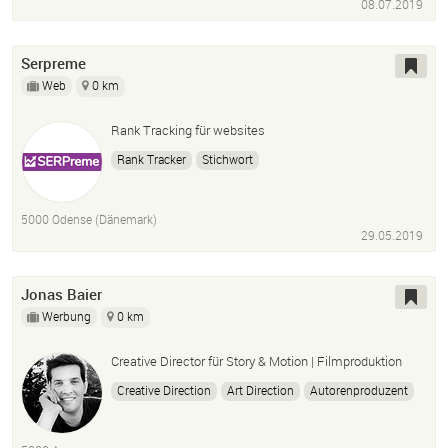
08.07.2019
Serpreme
Web
0 km
Rank Tracking für websites
Rank Tracker
Stichwort
5000 Odense (Dänemark)
29.05.2019
Jonas Baier
Werbung
0 km
Creative Director für Story & Motion | Filmproduktion
Creative Direction
Art Direction
Autorenproduzent
Filmproduktion
Videoproduktion
Imagefilm
Recruitingfilm
Erklärfilm
Kampagnen
Drehbuch