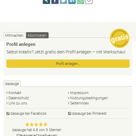
Mitmachen
Abonnieren
Profil anlegen
Selbst kreativ? Jetzt gratis dein Profil anlegen – mit Werkschau!
Profil anlegen…
dasauge
Kontakt
Impressum
Datenschutz
Nutzungsbedingungen
Link zu uns
Seitenindex
dasauge bei Facebook
dasauge bei Pinterest
Designer,
dasauge
Anonym
dasauge
hat
4.8
von
5
Sternen
Fotografen,
37
Bewertungen auf ProvenExpert.com