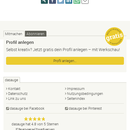
Mitmachen
Abonnieren
Profil anlegen
Selbst kreativ? Jetzt gratis dein Profil anlegen – mit Werkschau!
Profil anlegen…
dasauge
Kontakt
Impressum
Datenschutz
Nutzungsbedingungen
Link zu uns
Seitenindex
dasauge bei Facebook
dasauge bei Pinterest
Designer,
dasauge
Anonym
dasauge
hat
4.8
von
5
Sternen
Fotografen,
37
Bewertungen auf ProvenExpert.com