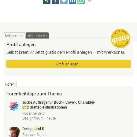
Mitmachen
Abonnieren
Profil anlegen
Selbst kreativ? Jetzt gratis dein Profil anlegen – mit Werkschau!
Profil anlegen…
Foren
Forenbeiträge zum Thema
suche Aufträge für Buch-, Cover-, Charakter-
und
Brettspielillustrationen
Rosanne Beld
Designforum ·
heute
Design
und
KI
Raphael Bolius