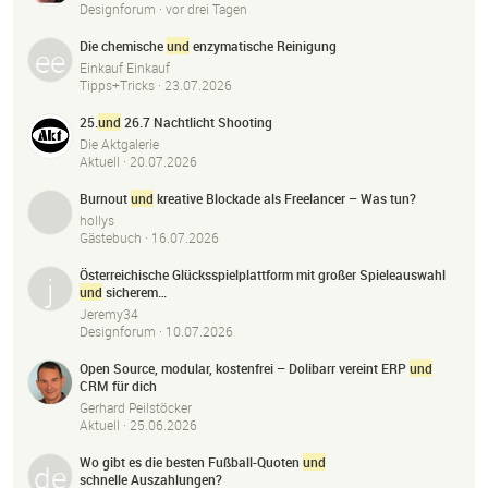
Designforum ·
vor drei Tagen
Die chemische
und
enzymatische Reinigung
Einkauf Einkauf
Tipps+Tricks ·
23.07.2026
25.
und
26.7 Nachtlicht Shooting
Die Aktgalerie
Aktuell ·
20.07.2026
Burnout
und
kreative Blockade als Freelancer – Was tun?
hollys
Gästebuch ·
16.07.2026
Österreichische Glücksspielplattform mit großer Spieleauswahl
und
sicherem…
Jeremy34
Designforum ·
10.07.2026
Open Source, modular, kostenfrei – Dolibarr vereint ERP
und
CRM für dich
Gerhard Peilstöcker
Aktuell ·
25.06.2026
Wo gibt es die besten Fußball-Quoten
und
schnelle Auszahlungen?