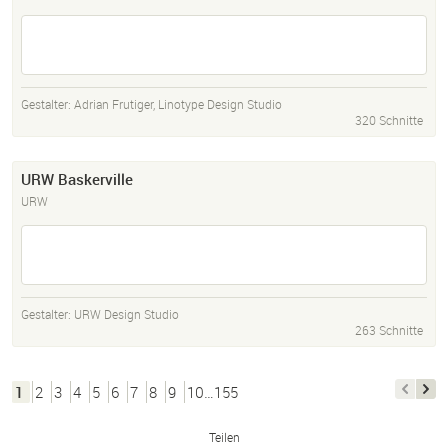
Gestalter:
Adrian Frutiger
,
Linotype Design Studio
320 Schnitte
URW Baskerville
URW
Gestalter:
URW Design Studio
263 Schnitte
1
2
3
4
5
6
7
8
9
10…155
Teilen