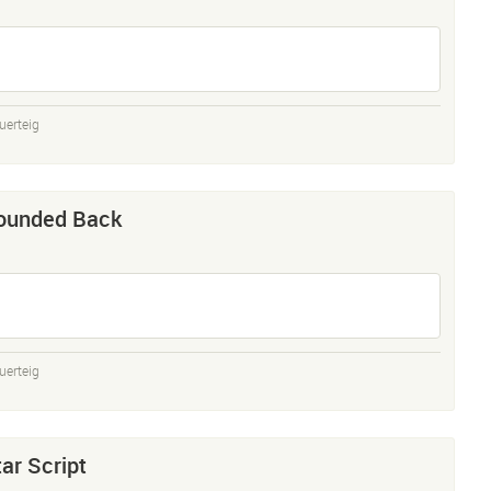
uerteig
Rounded Back
uerteig
ar Script