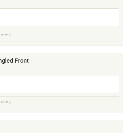
uerteig
ngled Front
uerteig