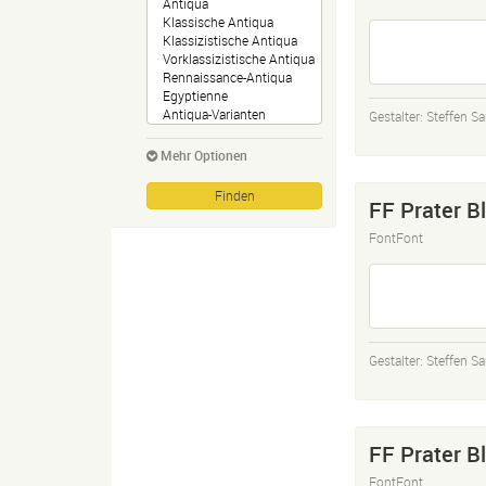
Gestalter:
Steffen Sa
Mehr Optionen
FF Prater B
FontFont
Gestalter:
Steffen Sa
FF Prater B
FontFont