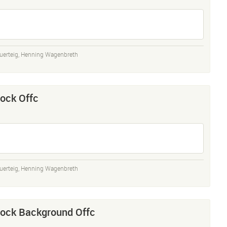
uerteig
,
Henning Wagenbreth
lock Offc
uerteig
,
Henning Wagenbreth
lock Background Offc