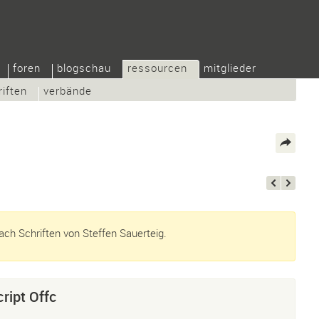
foren
blogschau
ressourcen
mitglieder
riften
verbände
ch Schriften von Steffen Sauerteig.
ript Offc