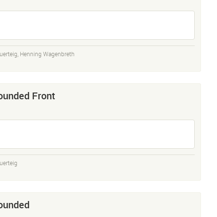
uerteig
,
Henning Wagenbreth
ounded Front
uerteig
Rounded