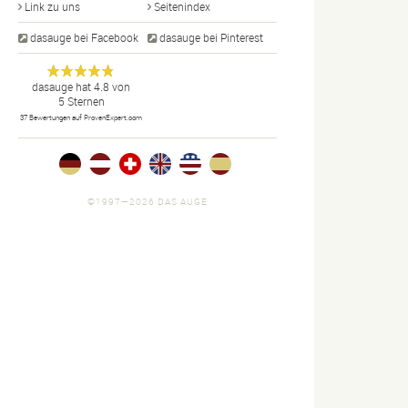
Link zu uns
Seitenindex
dasauge bei Facebook
dasauge bei Pinterest
Designer,
dasauge
Anonym
dasauge
hat
4.8
von
5
Sternen
Fotografen,
37
Bewertungen auf ProvenExpert.com
Agenturen,
Portfolios
und Jobs.
©1997—2026 DAS AUGE