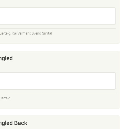
uerteig
,
Kai Vermehr
,
Svend Smital
ngled
uerteig
ngled Back