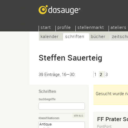
start
profile
stellenmarkt
ateliers
kalender
schriften
bücher
zeitsch
Steffen Sauerteig
39 Einträge, 16—30:
1
2
3
Schriften
Gesucht wurde na
Suchbegriffe
alle aus
FF Prater Sc
Klassifikationen
FontFont