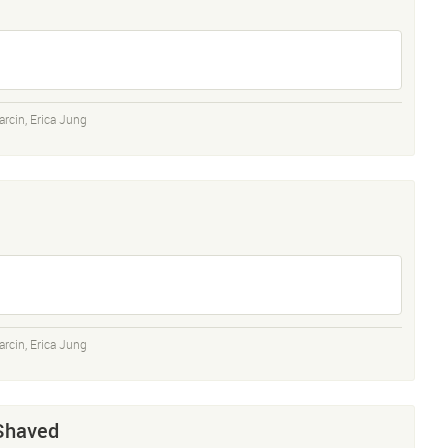
arcin
,
Erica Jung
arcin
,
Erica Jung
 Shaved