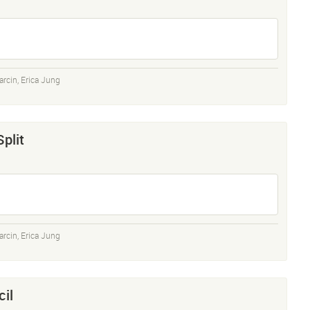
arcin
,
Erica Jung
plit
arcin
,
Erica Jung
cil