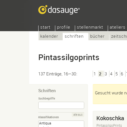
start
profile
stellenmarkt
ateliers
kalender
schriften
bücher
zeitsch
Pintassilgoprints
137 Einträge, 16—30:
1
2
3
4
5
6
Schriften
Gesucht wurde na
Suchbegriffe
alle aus
Kokoschka
Klassifikationen
PintassilgoPrints