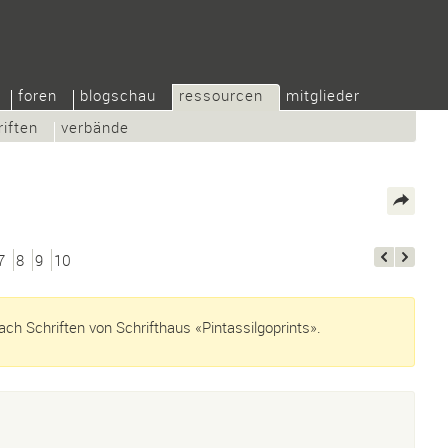
foren
blogschau
ressourcen
mitglieder
riften
verbände
7
8
9
10
ch Schriften von Schrifthaus «Pintassilgoprints».