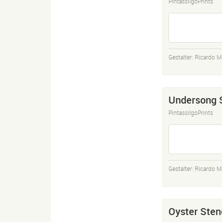
PintassilgoPrints
Gestalter:
Ricardo M
Undersong S
PintassilgoPrints
Gestalter:
Ricardo M
Oyster Sten