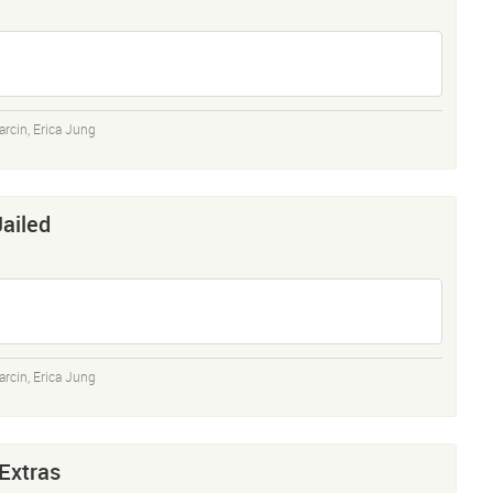
arcin
,
Erica Jung
Jailed
arcin
,
Erica Jung
 Extras