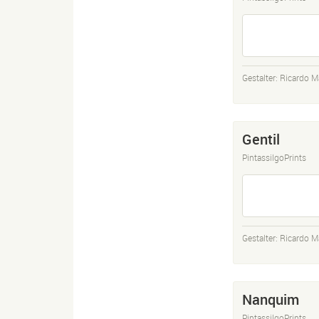
Gestalter:
Ricardo M
Gentil
PintassilgoPrints
Gestalter:
Ricardo M
Nanquim
PintassilgoPrints