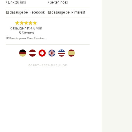
Link zu uns
Seitenindex
dasauge bei Facebook
dasauge bei Pinterest
Designer,
dasauge
Anonym
dasauge
hat
4.8
von
5
Sternen
Fotografen,
37
Bewertungen auf ProvenExpert.com
Agenturen,
Portfolios
und Jobs.
©1997—2026 DAS AUGE