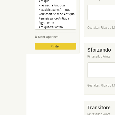
Gestalter:
Ricardo M
Mehr Optionen
Sforzando
PintassilgoPrints
Gestalter:
Ricardo M
Transitore
PintassilgoPrints