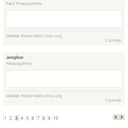
Flat-it, PintassilgoPrints
Gestalter:
Ricardo Marcin
,
Erica Jung
3 Schnitte
Jongleur
PintassilgoPrints
Gestalter:
Ricardo Marcin
,
Erica Jung
3 Schnitte
1
2
3
4
5
6
7
8
9
10