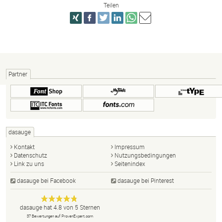
Teilen
Partner
dasauge
Kontakt
Impressum
Datenschutz
Nutzungsbedingungen
Link zu uns
Seitenindex
dasauge bei Facebook
dasauge bei Pinterest
Designer,
dasauge
Anonym
dasauge
hat
4.8
von
5
Sternen
Fotografen,
37
Bewertungen auf ProvenExpert.com