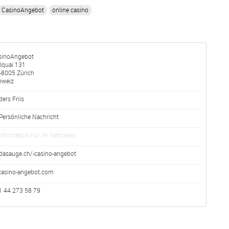
CasinoAngebot
online casino
sinoAngebot
lquai 131
-
8005
Zürich
hweiz
ers Friis
Persönliche Nachricht
nformation nur im Netzwerk
dasauge.ch/-casino-angebot
casino-angebot.com
1 44 273 58 79