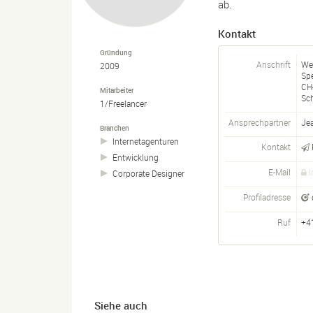
ab.
Kontakt
Gründung
Anschrift
We
2009
Spe
CH
Mitarbeiter
Sc
1/Freelancer
Ansprechpartner
Jea
Branchen
Internetagenturen
Kontakt
Entwicklung
E-Mail
I
Corporate Designer
Profiladresse
Ruf
+4
Siehe auch