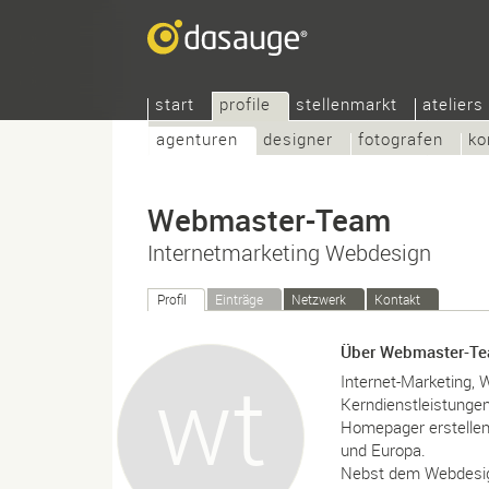
start
profile
stellenmarkt
ateliers
agenturen
designer
fotografen
ko
Webmaster-Team
Internetmarketing Webdesign
Profil
Einträge
Netzwerk
Kontakt
Über Webmaster-T
Internet-Marketing,
Kerndienstleistunge
Homepager erstellen
und Europa.
Nebst dem Webdesig