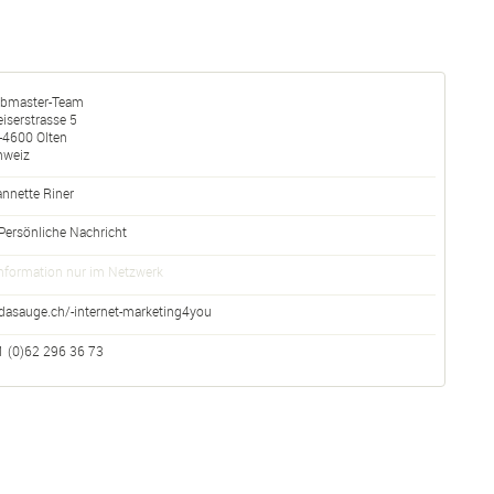
bmaster-Team
iserstrasse 5
-
4600
Olten
hweiz
nnette Riner
Persönliche Nachricht
nformation nur im Netzwerk
dasauge.ch/-internet-marketing4you
1 (0)62 296 36 73